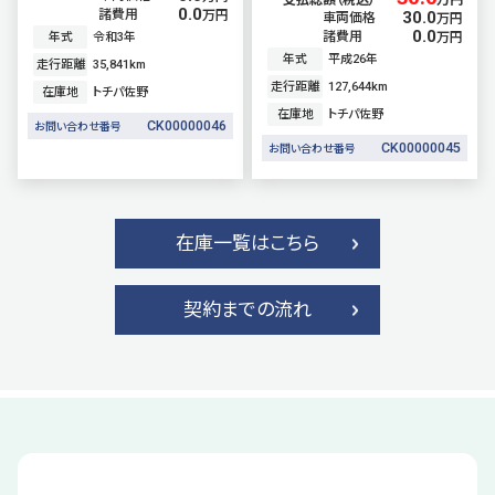
支払総額（税込）
万円
0.0
諸費用
万円
30.0
車両価格
万円
0.0
諸費用
年式
令和3年
万円
年式
平成26年
走行距離
35,841
km
走行距離
127,644
km
在庫地
トチパ佐野
在庫地
トチパ佐野
CK00000046
お問い合わせ番号
CK00000045
お問い合わせ番号
在庫一覧はこちら
契約までの流れ