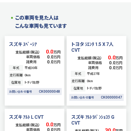
この車両を見た人は
こんな車両も見ています
スズキ ｽﾍﾟｰｼｱ
トヨタ ｼｴﾝﾀ 1.5 X 7人
CVT
0.0
支払総額（税込）
万円
0.0
0.0
車両価格
万円
支払総額（税込）
万円
0.0
諸費用
万円
0.0
車両価格
万円
0.0
諸費用
年式
平成30年
万円
年式
平成27年
走行距離
0
km
走行距離
0
km
在庫地
トチパ佐野
在庫地
トチパ佐野
CK00000048
お問い合わせ番号
CK00000047
お問い合わせ番号
スズキ ｱﾙﾄ L CVT
スズキ ｱﾙﾄﾗﾊﾟﾝｼｮｺﾗ G
CVT
0.0
支払総額（税込）
万円
30.0
0.0
車両価格
万円